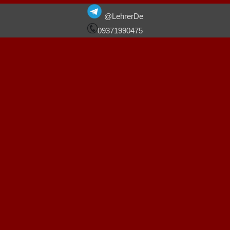
RABIEE
V
@LehrerDe
09371990475
VIDEO