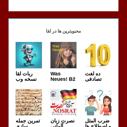
محبوبترین ها در لقا
ده لغت
Was
ربات لقا
تصادفی
Neues! B2
نسخه وب
ضرب المثل
نصرت زبان
تمرین جمله
و اصطلاح ها
آلمانی
سازی