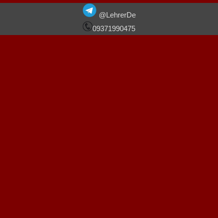
DIE BLEIBSTEN
MÖGLICHKEITEN
@LehrerDe
09371990475
LERNEN
MÖGLICHKEITEN