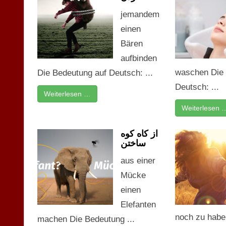
jemandem
einen
Bären
aufbinden
waschen Die 
Die Bedeutung auf Deutsch: ...
Deutsch: ...
Weiterlesen …
Weiterlesen 
از کاه کوه
ساختن
aus einer
Mücke
einen
Elefanten
noch zu habe
machen Die Bedeutung ...