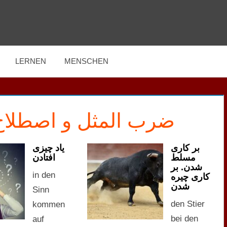
LERNEN
MENSCHEN
ضرب المثل و اصطلاح ه
بر کاری
یاد چیزی
مسلط
افتادن
شدن. بر
in den
کاری چیره
شدن
Sinn
den Stier
kommen
bei den
auf