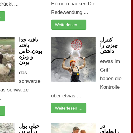
Hörnern packen Die
rückt ...
Redewendung ...
…
Weiterlesen …
کنترل
تافته جدا
چیزی را
بافته
داشتن
بودن.خاص
و ویژه
etwas im
بودن
Griff
das
haben die
schwarze
Kontrolle
Das schwarze
über etwas ...
.
Weiterlesen …
…
در
خیلی پول
رابطه‌ای
درآوردن