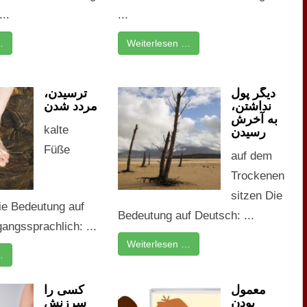
..
...
…
Weiterlesen …
دیگر پول
ترسیدن،
نداشتن،
مردد شدن
به آخرش
kalte
رسیدن
Füße
auf dem
Trockenen
sitzen Die
e Bedeutung auf
Bedeutung auf Deutsch: ...
angssprachlich: ...
Weiterlesen …
…
معمول
کسی را
بودن
سرزنش