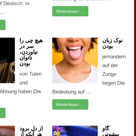
f Deutsch: in
Weiterlesen …
...
…
نوک زبان
هیچ چی را
بودن
سر در
نیاوردن،
jemandem
ناتوان
بودن
auf der
von Tuten
Zunge
und
liegen Die
 Ahnung haben Die
Bedeutung auf ...
Weiterlesen …
…
گاو
از دل برود
پیشونی
هر آنکه از