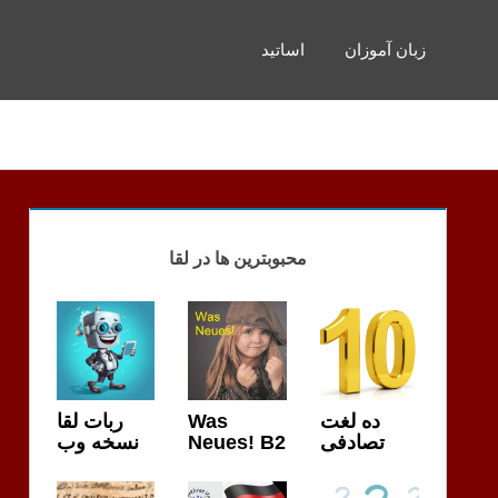
زبان آموزان
اساتید
محبوبترین ها در لقا
ربات لقا
Was
ده لغت
نسخه وب
Neues! B2
تصادفی