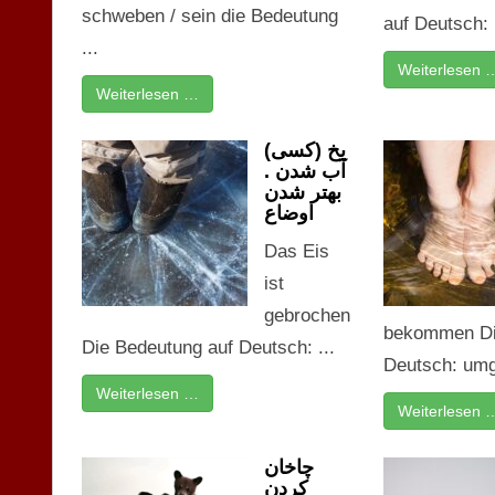
schweben / sein die Bedeutung
auf Deutsch: .
...
Weiterlesen 
Weiterlesen …
یخ (کسی)
آب شدن .
بهتر شدن
اوضاع
Das Eis
ist
gebrochen
bekommen Di
Die Bedeutung auf Deutsch: ...
Deutsch: umg
Weiterlesen …
Weiterlesen 
چاخان
کردن