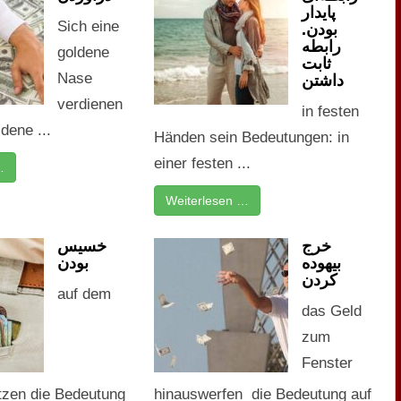
پایدار
Sich eine
بودن.
رابطه
goldene
ثابت
Nase
داشتن
verdienen
in festen
dene ...
Händen sein Bedeutungen: in
einer festen ...
…
Weiterlesen …
خرج
خسیس
بیهوده
بودن
کردن
auf dem
das Geld
zum
Fenster
itzen die Bedeutung
hinauswerfen die Bedeutung auf