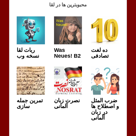
محبوبترین ها در لقا
SPRECHEN
MÖGLICHKEITEN
VERSPÄTUNG
MÖGLICHKEITEN
ده لغت
Was
ربات لقا
تصادفی
Neues! B2
نسخه وب
ضرب المثل
نصرت زبان
تمرین جمله
و اصطلاح ها
آلمانی
سازی
در زبان
آلمانی