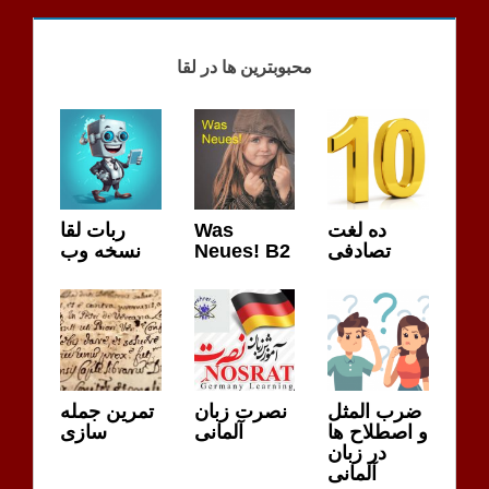
LIVE
محبوبترین ها در لقا
ربات لقا
Was
ده لغت
نسخه وب
Neues! B2
تصادفی
ضرب المثل
نصرت زبان
تمرین جمله
و اصطلاح ها
آلمانی
سازی
در زبان
آلمانی