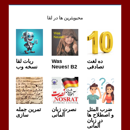
LIVE
محبوبترین ها در لقا
ربات لقا
Was
ده لغت
نسخه وب
Neues! B2
تصادفی
ضرب المثل
نصرت زبان
تمرین جمله
و اصطلاح ها
آلمانی
سازی
در زبان
آلمانی