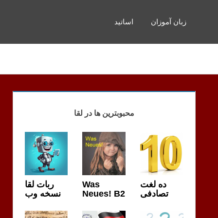
زبان آموزان
اساتید
محبوبترین ها در لقا
ربات لقا
Was
ده لغت
نسخه وب
Neues! B2
تصادفی