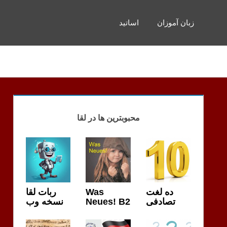
زبان آموزان
اساتید
محبوبترین ها در لقا
ربات لقا
Was
ده لغت
نسخه وب
Neues! B2
تصادفی