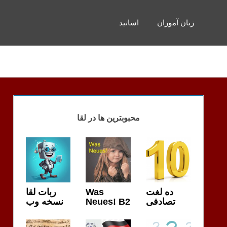
زبان آموزان
اساتید
محبوبترین ها در لقا
ده لغت
Was
ربات لقا
تصادفی
Neues! B2
نسخه وب