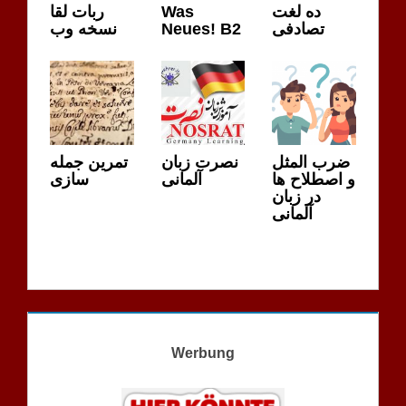
ده لغت
Was
ربات لقا
تصادفی
Neues! B2
نسخه وب
ضرب المثل
نصرت زبان
تمرین جمله
و اصطلاح ها
آلمانی
سازی
در زبان
آلمانی
Werbung