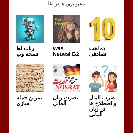
محبوبترین ها در لقا
ربات لقا
Was
ده لغت
نسخه وب
Neues! B2
تصادفی
ضرب المثل
نصرت زبان
تمرین جمله
و اصطلاح ها
آلمانی
سازی
در زبان
آلمانی