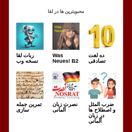
MENSCHEN
S
محبوبترین ها در لقا
A2.1
MENSCHEN
S
ربات لقا
Was
ده لغت
نسخه وب
Neues! B2
تصادفی
ضرب المثل
نصرت زبان
تمرین جمله
و اصطلاح ها
آلمانی
سازی
در زبان
آلمانی