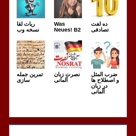
ربات لقا
Was
ده لغت
نسخه وب
Neues! B2
تصادفی
ضرب المثل
نصرت زبان
تمرین جمله
و اصطلاح ها
آلمانی
سازی
در زبان
آلمانی