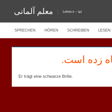
Zum
معلم آلمانی
Inhalt
Lehrer.ir – لقا
springen
SPRECHEN
HÖREN
SCHREIBEN
LESEN
اه زده است
Er trägt eine schwarze Brille.
A2
MENSCHEN
S