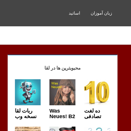
زبان آموزان
اساتید
محبوبترین ها در لقا
ربات لقا
Was
ده لغت
نسخه وب
Neues! B2
تصادفی