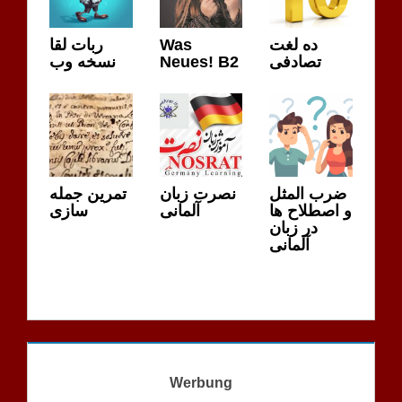
ربات لقا
Was
ده لغت
نسخه وب
Neues! B2
تصادفی
ضرب المثل
نصرت زبان
تمرین جمله
و اصطلاح ها
آلمانی
سازی
در زبان
آلمانی
Werbung