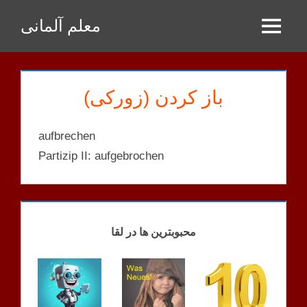
Zum
معلم آلمانی
Inhalt
Menu
springen
باز کردن (زورکی)
aufbrechen
Partizip II: aufgebrochen
LEK 21
A2.2
MENSCHEN
محبوبترین ها در لقا
W