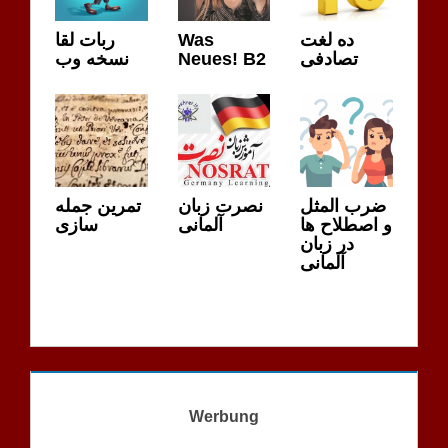
ربات لقا
Was
ده لغت
نسخه وب
Neues! B2
تصادفی
ضرب المثل
نصرت زبان
تمرین جمله
و اصطلاح ها
آلمانی
سازی
در زبان
آلمانی
Werbung