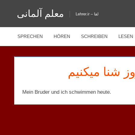
Zum
معلم آلمانی
Inhalt
Lehrer.ir – لقا
springen
SPRECHEN
HÖREN
SCHREIBEN
LESEN
ز شنا میکنیم
Mein Bruder und ich schwimmen heute.
KORRIGIERTE
SÄTZE