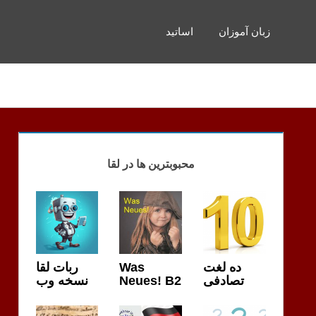
زبان آموزان
اساتید
محبوبترین ها در لقا
ربات لقا
Was
ده لغت
نسخه وب
Neues! B2
تصادفی