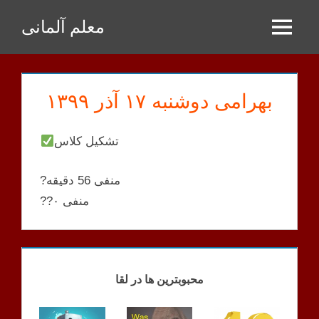
Zum
معلم آلمانی
Inhalt
Menu
springen
بهرامی دوشنبه ۱۷ آذر ۱۳۹۹
تشکیل کلاس
?منفی 56 دقیقه
??منفی ۰
BAHRAMI
KLASSEN
محبوبترین ها در لقا