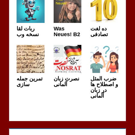
ده لغت
Was
ربات لقا
تصادفی
Neues! B2
نسخه وب
ضرب المثل
نصرت زبان
تمرین جمله
و اصطلاح ها
آلمانی
سازی
در زبان
آلمانی