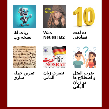
ده لغت
Was
ربات لقا
تصادفی
Neues! B2
نسخه وب
ضرب المثل
نصرت زبان
تمرین جمله
و اصطلاح ها
آلمانی
سازی
در زبان
آلمانی