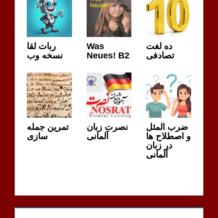
ده لغت
Was
ربات لقا
تصادفی
Neues! B2
نسخه وب
ضرب المثل
نصرت زبان
تمرین جمله
و اصطلاح ها
آلمانی
سازی
در زبان
آلمانی