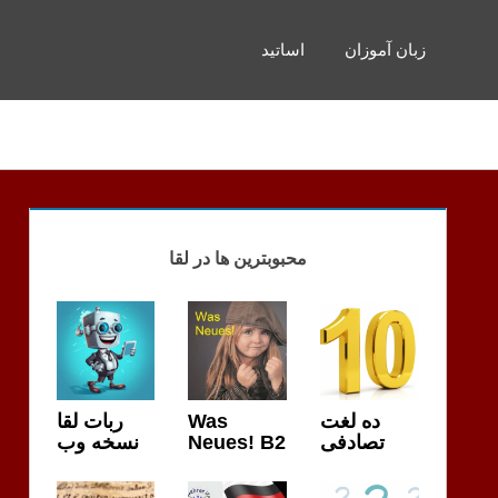
زبان آموزان
اساتید
محبوبترین ها در لقا
ربات لقا
Was
ده لغت
نسخه وب
Neues! B2
تصادفی