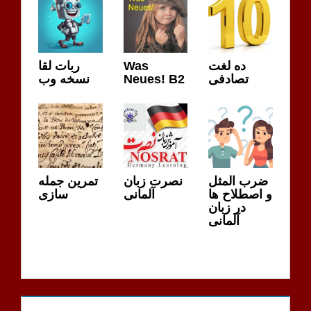
ده لغت
Was
ربات لقا
تصادفی
Neues! B2
نسخه وب
ضرب المثل
نصرت زبان
تمرین جمله
و اصطلاح ها
آلمانی
سازی
در زبان
آلمانی