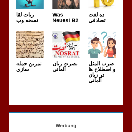
ربات لقا
Was
ده لغت
نسخه وب
Neues! B2
تصادفی
ضرب المثل
نصرت زبان
تمرین جمله
و اصطلاح ها
آلمانی
سازی
در زبان
آلمانی
Werbung