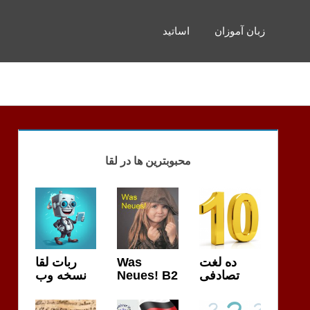
زبان آموزان
اساتید
محبوبترین ها در لقا
ربات لقا
Was
ده لغت
نسخه وب
Neues! B2
تصادفی