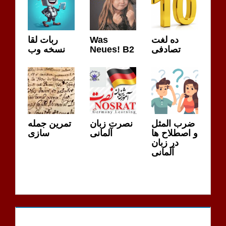
ربات لقا
Was
ده لغت
نسخه وب
Neues! B2
تصادفی
ضرب المثل
نصرت زبان
تمرین جمله
و اصطلاح ها
آلمانی
سازی
در زبان
آلمانی