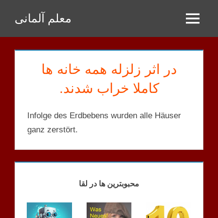
Zum
معلم آلمانی
Inhalt
Menu
springen
در اثر زلزله همه خانه ها
کاملا خراب شدند.
Infolge des Erdbebens wurden alle Häuser
ganz zerstört.
SÄTZE
B1PLUS
محبوبترین ها در لقا
SÄTZE
B2