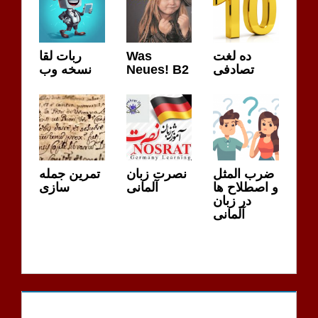
ربات لقا
Was
ده لغت
نسخه وب
Neues! B2
تصادفی
ضرب المثل
نصرت زبان
تمرین جمله
و اصطلاح ها
آلمانی
سازی
در زبان
آلمانی