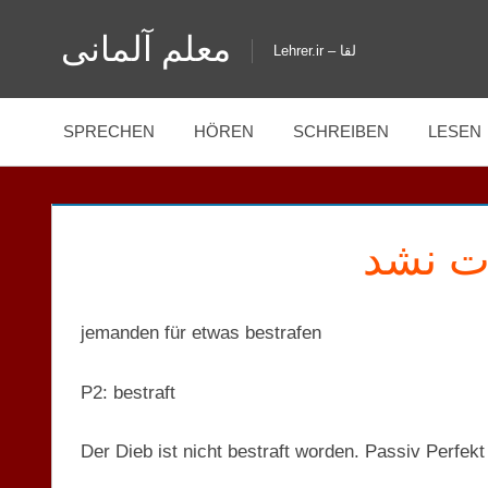
Zum
معلم آلمانی
Inhalt
Lehrer.ir – لقا
springen
SPRECHEN
HÖREN
SCHREIBEN
LESEN
ت نشد
jemanden für etwas bestrafen
P2: bestraft
Der Dieb ist nicht bestraft worden. Passiv Perfekt