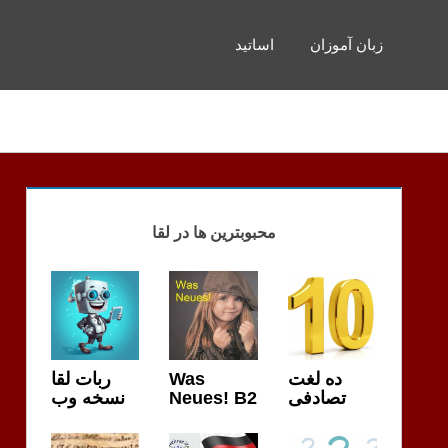
زبان آموزان
اساتید
محبوبترین ها در لقا
ربات لقا
Was
ده لغت
نسخه وب
Neues! B2
تصادفی