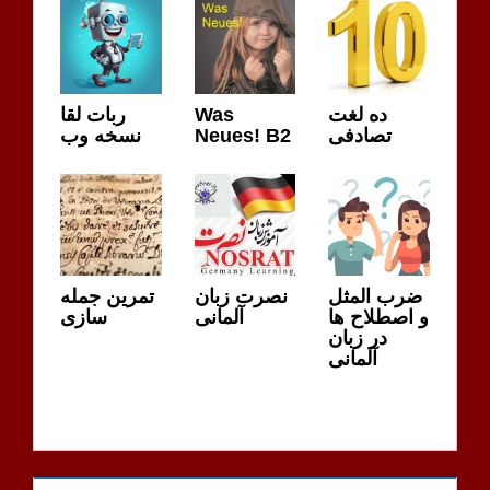
MENSCHEN
S
ربات لقا
Was
ده لغت
نسخه وب
Neues! B2
تصادفی
ضرب المثل
نصرت زبان
تمرین جمله
و اصطلاح ها
آلمانی
سازی
در زبان
آلمانی