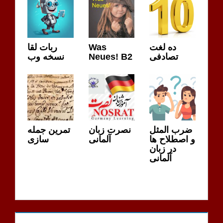
ده لغت
Was
ربات لقا
تصادفی
Neues! B2
نسخه وب
ضرب المثل
نصرت زبان
تمرین جمله
و اصطلاح ها
آلمانی
سازی
در زبان
آلمانی