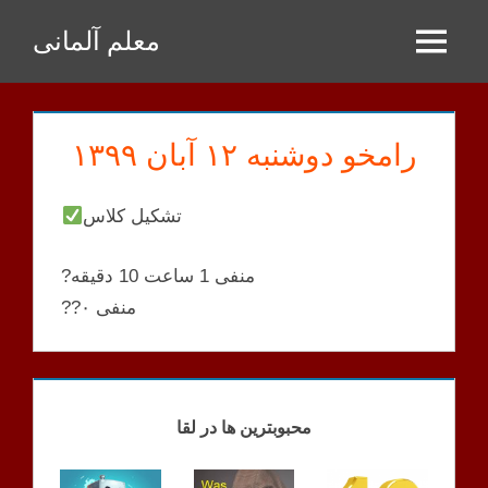
Zum
معلم آلمانی
Inhalt
Menu
springen
رامخو دوشنبه ۱۲ آبان ۱۳۹۹
تشکیل کلاس
?منفی 1 ساعت 10 دقیقه
??منفی ۰
RAMKHOO
KLASSEN
محبوبترین ها در لقا