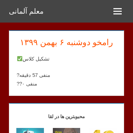
Zum
معلم آلمانی
Inhalt
Menu
springen
رامخو دوشنبه ۶ بهمن ۱۳۹۹
تشکیل کلاس
?منفی 57 دقیقه
??منفی ۰
RAMKHOO
KLASSEN
محبوبترین ها در لقا