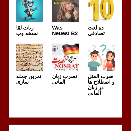
ده لغت
Was
ربات لقا
تصادفی
Neues! B2
نسخه وب
ضرب المثل
نصرت زبان
تمرین جمله
و اصطلاح ها
آلمانی
سازی
در زبان
آلمانی