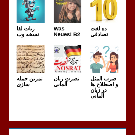
ده لغت
Was
ربات لقا
تصادفی
Neues! B2
نسخه وب
ضرب المثل
نصرت زبان
تمرین جمله
و اصطلاح ها
آلمانی
سازی
در زبان
آلمانی