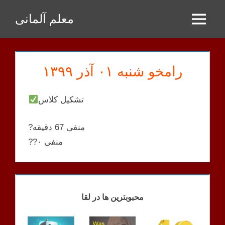
Zum
معلم آلمانی
Inhalt
Menu
springen
رامخو شنبه ۰۱ آذر ۱۳۹۹
تشکیل کلاس
?منفی 67 دقیقه
??منفی ۰
RAMKHOO
KLASSEN
محبوبترین ها در لقا