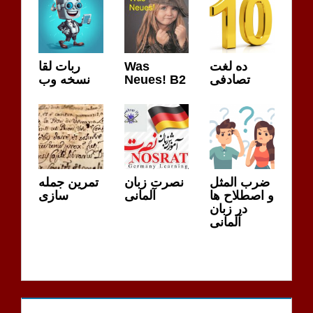
ده لغت
Was
ربات لقا
تصادفی
Neues! B2
نسخه وب
ضرب المثل
نصرت زبان
تمرین جمله
و اصطلاح ها
آلمانی
سازی
در زبان
آلمانی