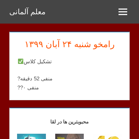
Zum
معلم آلمانی
Inhalt
Menu
springen
رامخو شنبه ۲۴ آبان ۱۳۹۹
تشکیل کلاس
?منفی 52 دقیقه
??منفی ۰
RAMKHOO
KLASSEN
محبوبترین ها در لقا