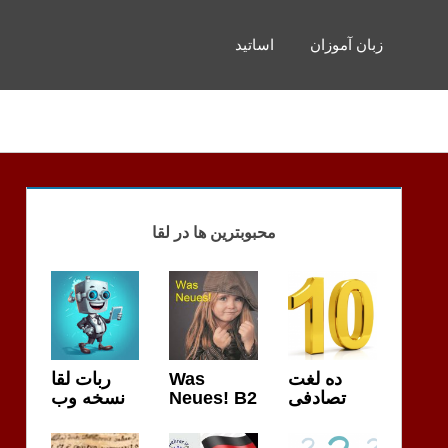
زبان آموزان
اساتید
محبوبترین ها در لقا
ده لغت
Was
ربات لقا
تصادفی
Neues! B2
نسخه وب