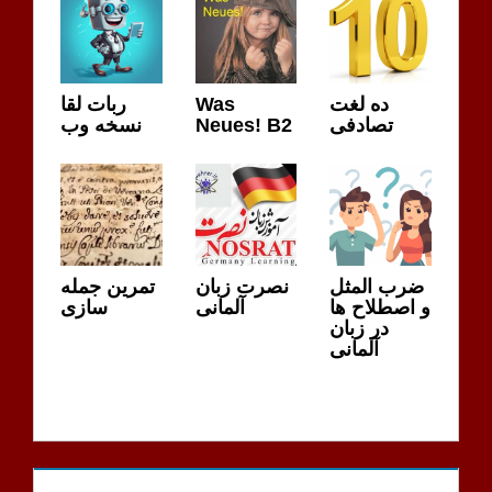
ده لغت
Was
ربات لقا
تصادفی
Neues! B2
نسخه وب
ضرب المثل
نصرت زبان
تمرین جمله
و اصطلاح ها
آلمانی
سازی
در زبان
آلمانی