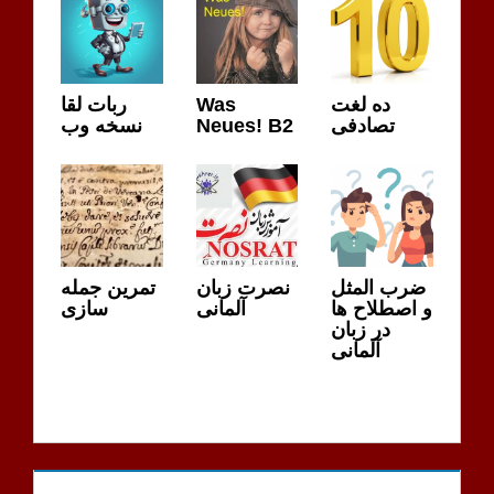
ده لغت
Was
ربات لقا
تصادفی
Neues! B2
نسخه وب
ضرب المثل
نصرت زبان
تمرین جمله
و اصطلاح ها
آلمانی
سازی
در زبان
آلمانی