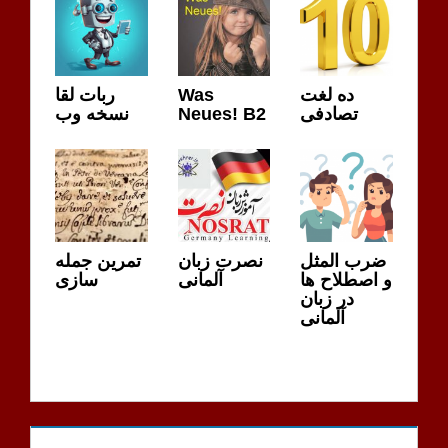
ده لغت
Was
ربات لقا
تصادفی
Neues! B2
نسخه وب
ضرب المثل
نصرت زبان
تمرین جمله
و اصطلاح ها
آلمانی
سازی
در زبان
آلمانی