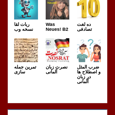
ده لغت
Was
ربات لقا
تصادفی
Neues! B2
نسخه وب
ضرب المثل
نصرت زبان
تمرین جمله
و اصطلاح ها
آلمانی
سازی
در زبان
آلمانی