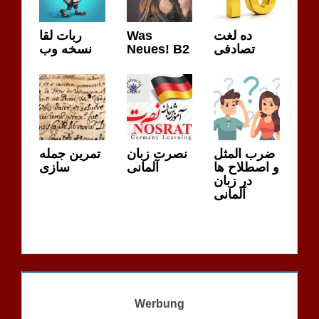
ربات لقا
Was
ده لغت
نسخه وب
Neues! B2
تصادفی
ضرب المثل
نصرت زبان
تمرین جمله
و اصطلاح ها
آلمانی
سازی
در زبان
آلمانی
Werbung