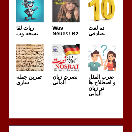
ده لغت
Was
ربات لقا
تصادفی
Neues! B2
نسخه وب
ضرب المثل
نصرت زبان
تمرین جمله
و اصطلاح ها
آلمانی
سازی
در زبان
آلمانی