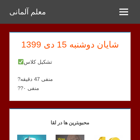
Zum
معلم آلمانی
Inhalt
Menu
springen
شایان دوشنبه 15 دی 1399
تشکیل کلاس
?منفی 47 دقیقه
??منفی ۰
SHAYAN
KLASSEN
محبوبترین ها در لقا