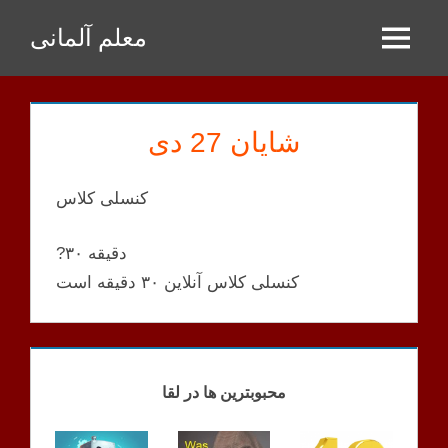
Zum
معلم آلمانی
Inhalt
Menu
springen
شایان 27 دی
کنسلی کلاس
?۳۰ دقیقه
کنسلی کلاس آنلاین ۳۰ دقیقه است
SHAYAN
KLASSEN
محبوبترین ها در لقا