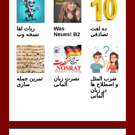
ده لغت
Was
ربات لقا
تصادفی
Neues! B2
نسخه وب
ضرب المثل
نصرت زبان
تمرین جمله
و اصطلاح ها
آلمانی
سازی
در زبان
آلمانی