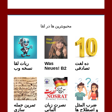
GPT
SATZ
محبوبترین ها در لقا
ربات لقا
Was
ده لغت
نسخه وب
Neues! B2
تصادفی
ضرب المثل
نصرت زبان
تمرین جمله
و اصطلاح ها
آلمانی
سازی