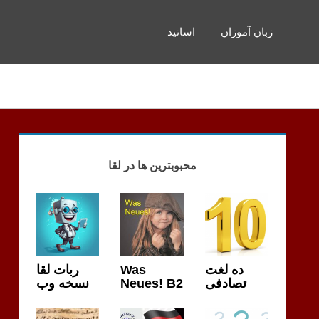
زبان آموزان
اساتید
محبوبترین ها در لقا
ربات لقا
Was
ده لغت
نسخه وب
Neues! B2
تصادفی