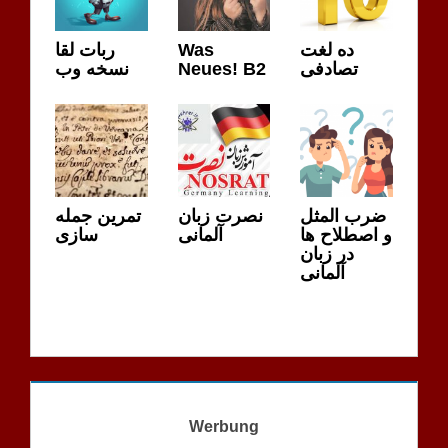
ربات لقا
Was
ده لغت
نسخه وب
Neues! B2
تصادفی
ضرب المثل
نصرت زبان
تمرین جمله
و اصطلاح ها
آلمانی
سازی
در زبان
آلمانی
Werbung