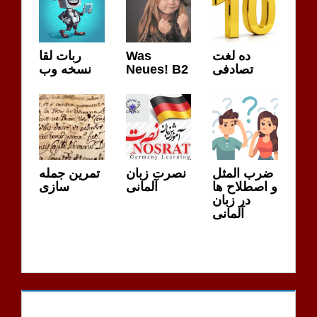
ربات لقا
Was
ده لغت
نسخه وب
Neues! B2
تصادفی
ضرب المثل
نصرت زبان
تمرین جمله
و اصطلاح ها
آلمانی
سازی
در زبان
آلمانی