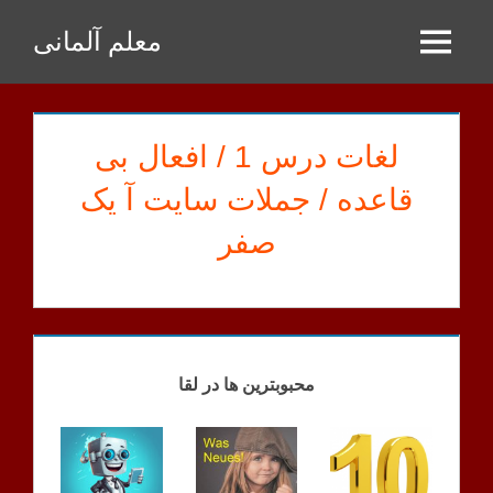
Zum
معلم آلمانی
Inhalt
Menu
springen
لغات درس 1 / افعال بی
قاعده / جملات سایت آ یک
صفر
BAHRAMI
HAUSAUFGABEN
محبوبترین ها در لقا