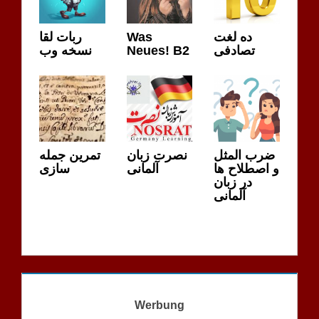
ده لغت
Was
ربات لقا
تصادفی
Neues! B2
نسخه وب
ضرب المثل
نصرت زبان
تمرین جمله
و اصطلاح ها
آلمانی
سازی
در زبان
آلمانی
Werbung