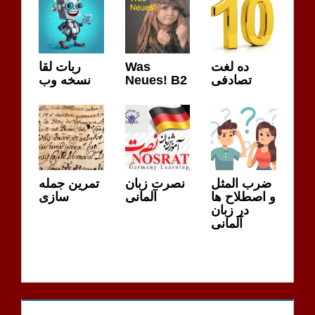
ده لغت
Was
ربات لقا
تصادفی
Neues! B2
نسخه وب
ضرب المثل
نصرت زبان
تمرین جمله
و اصطلاح ها
آلمانی
سازی
در زبان
آلمانی