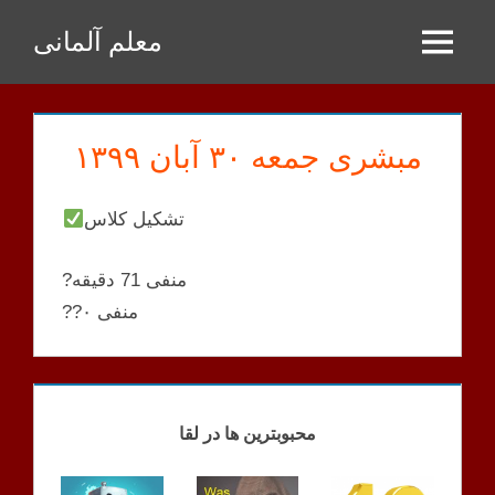
Zum
معلم آلمانی
Inhalt
Menu
springen
مبشری جمعه ۳۰ آبان ۱۳۹۹
تشکیل کلاس
?منفی 71 دقیقه
??منفی ۰
MOBASHERI
KLASSEN
محبوبترین ها در لقا