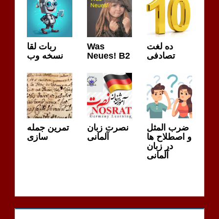
ده لغت
Was
ربات لقا
تصادفی
Neues! B2
نسخه وب
ضرب المثل
نصرت زبان
تمرین جمله
و اصطلاح ها
آلمانی
سازی
در زبان
آلمانی