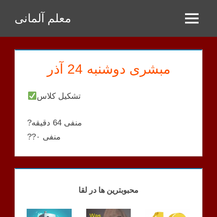
Zum
معلم آلمانی
Inhalt
Menu
springen
مبشری دوشنبه 24 آذر
تشکیل کلاس
?منفی 64 دقیقه
??منفی ۰
MOBASHERI
KLASSEN
محبوبترین ها در لقا