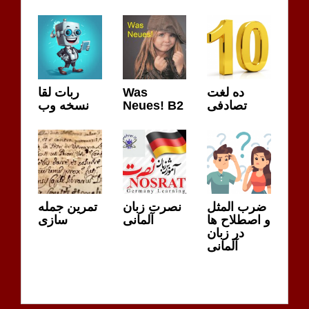
ده لغت
Was
ربات لقا
تصادفی
Neues! B2
نسخه وب
ضرب المثل
نصرت زبان
تمرین جمله
و اصطلاح ها
آلمانی
سازی
در زبان
آلمانی