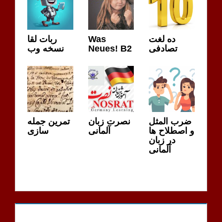
S
ربات لقا
Was
ده لغت
نسخه وب
Neues! B2
تصادفی
ضرب المثل
نصرت زبان
تمرین جمله
و اصطلاح ها
آلمانی
سازی
در زبان
آلمانی